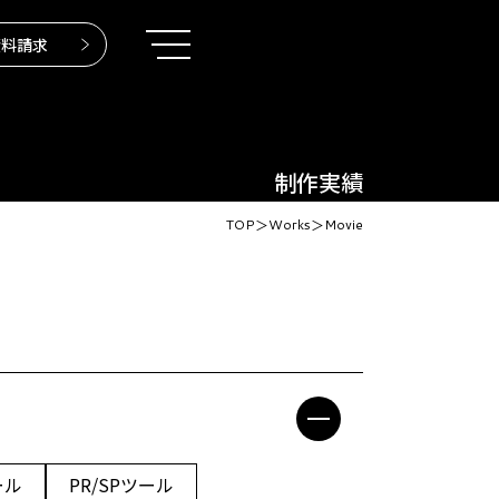
資料請求
制作実績
TOP
＞
Works
＞
Movie
リシー
ール
PR/SPツール