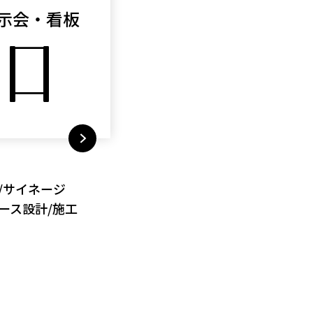
示会・看板
/サイネージ
ース設計/施工