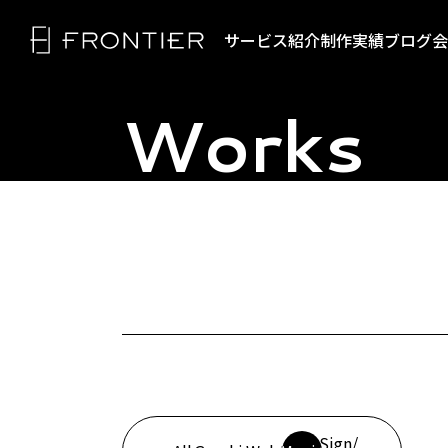
サービス紹介
制作実績
ブログ
会
Works
トップページ
映像
企業/商品/サービス
リクルート/採用動画
フロンティアの強み
マニュアル/教育動画
SNS/縦型動画
セミナー動画
サービス紹介
展示会・看板
Sign/