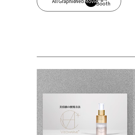
All
Graphic
Web
Movie
各種看板/サイネージ
Booth
グラフィックデザイン
展示会ブース設計/施
CIツール
PR/SPツール
Web
コーポレートサイト
採用サイト
ECサイト
キャンペーンサイト/LP
広告/SNSバナー