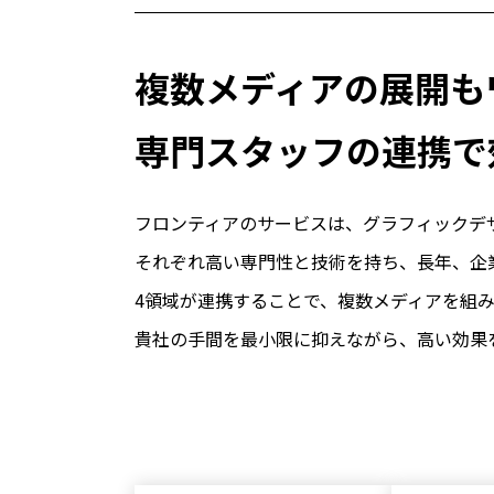
各種看板/サイネージ
グラフィックデザイン
展示会ブース設計/施
CIツール
複数メディアの展開も
PR/SPツール
Web
専門スタッフの連携で
コーポレートサイト
採用サイト
ECサイト
キャンペーンサイト/LP
フロンティアのサービスは、グラフィックデ
広告/SNSバナー
それぞれ高い専門性と技術を持ち、長年、企
4領域が連携することで、複数メディアを組
貴社の手間を最小限に抑えながら、高い効果