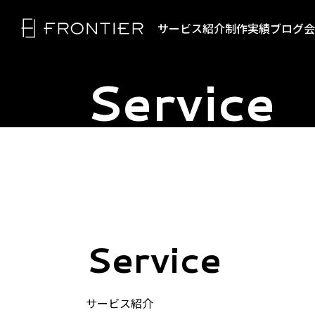
サービス紹介
制作実績
ブログ
会
Service
トップページ
映像
企業/商品/サービス
リクルート/採用動画
フロンティアの強み
Service
マニュアル/教育動画
SNS/縦型動画
セミナー動画
サービス紹介
展示会・看板
サービス紹介