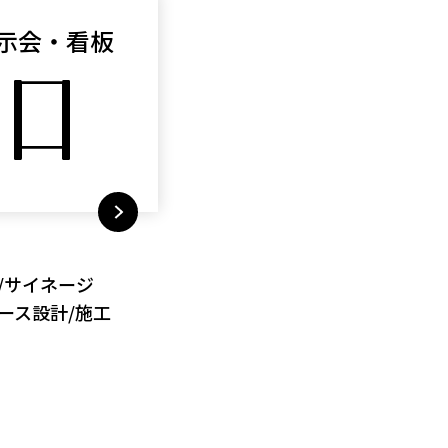
示会・看板
/サイネージ
ース設計/施工