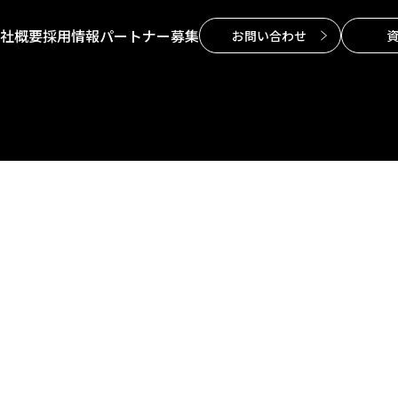
社概要
採用情報
パートナー募集
お問い合わせ
制作実績
会社概要
採用情報
紹介動画
パートナー募集
グラフィックデザインの制作実績
お問い合わせ
Webの制作実績
資料請求
映像の制作実績
プライバシーポ
展示会・看板の制作実績
お客様の声
ブログ