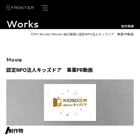
Works
トップページ
制作実績
TOP
Works
Movie
紹介動画
認定NPO法⼈キッズドア 事業PR動画
＞
＞
＞
＞
フロンティアの強み
サービス紹介
Movie
制作実績
認定NPO法⼈キッズドア 事業PR動画
お客様の声
ブログ
ニュース
会社概要
制作物
採用情報