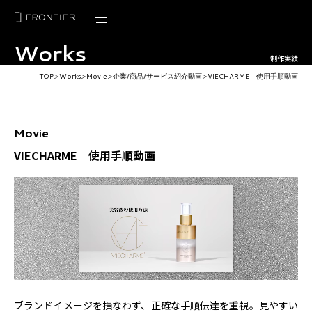
Works
トップページ
制作実績
TOP
Works
Movie
企業/商品/サービス紹介動画
VIECHARME 使用手順動画
＞
＞
＞
＞
フロンティアの強み
サービス紹介
Movie
制作実績
VIECHARME 使用手順動画
お客様の声
ブログ
ニュース
会社概要
ブランドイメージを損なわず、正確な手順伝達を重視。見やすい
採用情報