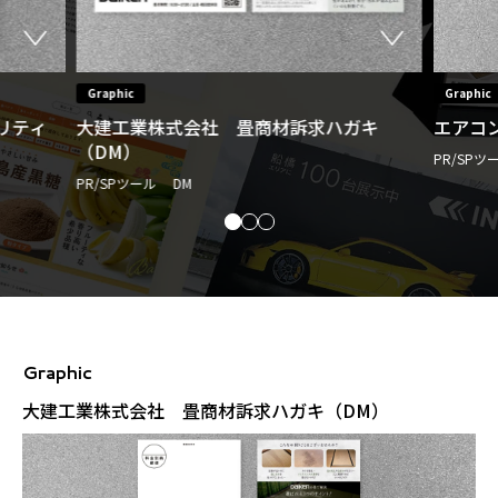
Graphic
Graphic
リティ
大建工業株式会社 畳商材訴求ハガキ
エアコ
（DM）
PR/SP
PR/SPツール DM
Graphic
大建工業株式会社 畳商材訴求ハガキ（DM）