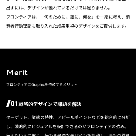
出すには、デザインが優れているだけでは足りません。
パートナー募集
フロンティアは、「何のために、誰に、何を」を一緒に考え、消
プライバシーポリシー
費者行動理論も取り入れた成果重視のデザインをご提供します。
お問い合わせ
Merit
資料請求
フロンティアにGraphicを依頼するメリット
01
戦略的デザインで課題を解決
ターゲット、業態の特性、アピールポイントなどを総合的に分析
し、戦略的にビジュアルを設計できるのがフロンティアの強み。
伝えたい人に響く、伝わる最適なデザインを制作し、貴社の課題