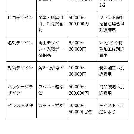
1/2
ロゴデザイン
企業・店舗ロ
50,000〜
ブランド設計
ゴ、CI提案含
300,000円
を含む場合は
む
別途費用
名刺デザイン
両面デザイ
8,000〜
2つ折りや特
ン・入稿デー
30,000円
殊加工は別途
タ納品
費用
封筒デザイン
角2・長3など
10,000〜
特殊加工は別
30,000円
途費用
パッケージデ
ラベル・箱な
50,000〜
商品戦略は別
ザイン
ど
200,000円
途費用
イラスト制作
カット・挿絵
10,000〜
テイスト・用
50,000円/点
途により