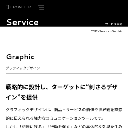
Service
トップページ
サービス紹介
TOP
Service
Graphic
＞
＞
フロンティアの強み
サービス紹介
Graphic
制作実績
グラフィックデザイン
お客様の声
戦略的に設計し、ターゲットに“刺さるデザ
ブログ
イン”を提供
ニュース
グラフィックデザインは、商品・サービスの価値や世界観を直感
会社概要
的に伝えられる強力なコミュニケーションツールです。
採用情報
しかし「記憶に残る」「行動を促す」などの具体的な効果を生み