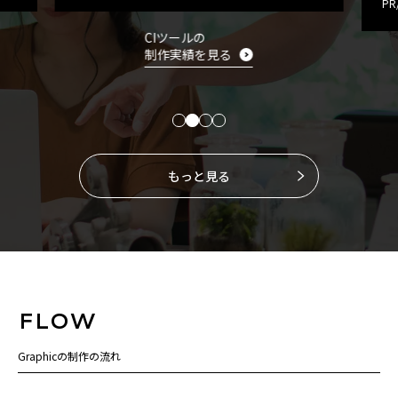
PR/SPツール パンフレット
C
PR/SPツールの
制作実績を見る
もっと見る
FLOW
Graphicの制作の流れ