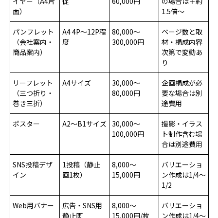
イヤー（A4片
促
60,000円
の場合は＋約
面）
1.5倍〜
パンフレット
A4 4P〜12P程
80,000〜
ページ数と取
（会社案内・
度
300,000円
材・構成内容
商品案内）
次第で変動あ
り
リーフレット
A4サイズ
30,000〜
企画構成が必
（三つ折り・
80,000円
要な場合は別
巻き三折）
途費用
ポスター
A2〜B1サイズ
30,000〜
撮影・イラス
100,000円
ト制作含む場
合は別途費用
SNS投稿デザ
1投稿（静止
8,000〜
バリエーショ
イン
画1枚）
15,000円
ン作成は1/4〜
1/2
Web用バナー
広告・SNS用
8,000〜
バリエーショ
静止画
15,000円/枚
ン作成は1/4〜