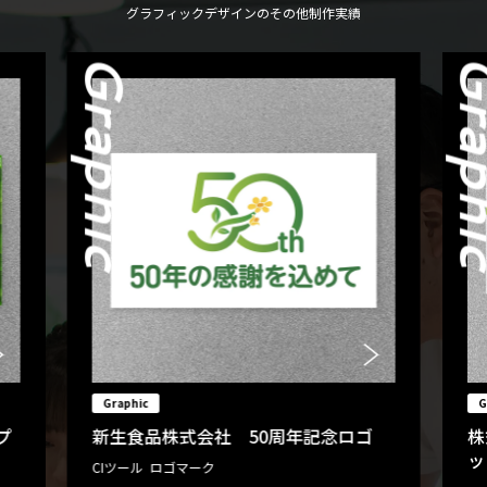
グラフィックデザインのその他制作実績
Graphic
Grap
Graphic
G
株式会社シーシーディ 採用パンフレ
ト
ット
テ