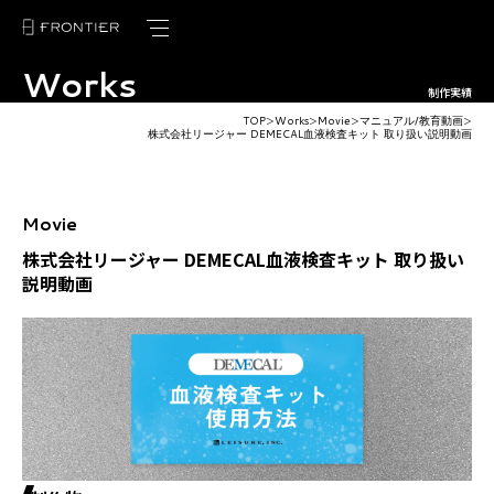
Works
トップページ
制作実績
TOP
Works
Movie
マニュアル/教育動画
＞
＞
＞
＞
フロンティアの強み
株式会社リージャー DEMECAL血液検査キット 取り扱い説明動画
サービス紹介
Movie
制作実績
株式会社リージャー DEMECAL血液検査キット 取り扱い
説明動画
お客様の声
ブログ
ニュース
会社概要
採用情報