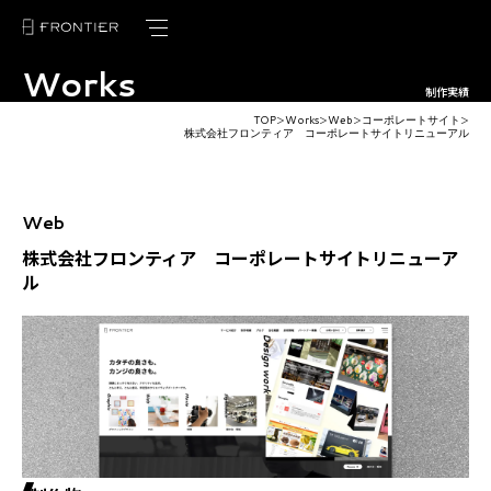
Works
トップページ
制作実績
TOP
Works
Web
コーポレートサイト
＞
＞
＞
＞
フロンティアの強み
株式会社フロンティア コーポレートサイトリニューアル
サービス紹介
Web
制作実績
株式会社フロンティア コーポレートサイトリニューア
ル
お客様の声
ブログ
ニュース
会社概要
採用情報