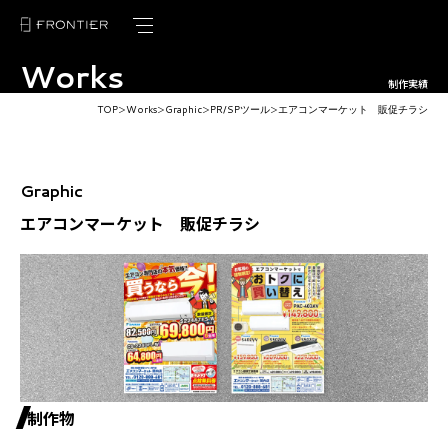
Works
トップページ
制作実績
TOP
Works
Graphic
PR/SPツール
エアコンマーケット 販促チラシ
＞
＞
＞
＞
フロンティアの強み
サービス紹介
Graphic
制作実績
エアコンマーケット 販促チラシ
お客様の声
ブログ
ニュース
会社概要
制作物
採用情報