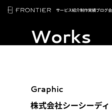
サービス紹介
制作実績
ブログ
会
Works
トップページ
映像
企業/商品/サービス
リクルート/採用動画
フロンティアの強み
Graphic
マニュアル/教育動画
SNS/縦型動画
セミナー動画
サービス紹介
株式会社シーシーディ
展示会・看板