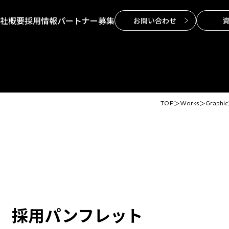
社概要
採用情報
パートナー募集
お問い合わせ
TOP
＞
Works
＞
Graphic
制作実績
会社概要
採用情報
紹介動画
パートナー募集
グラフィックデザインの制作実績
お問い合わせ
Webの制作実績
資料請求
映像の制作実績
プライバシーポ
展示会・看板の制作実績
 採用パンフレット
お客様の声
ブログ