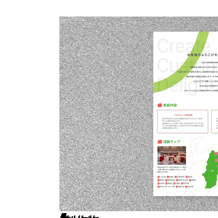
各種看板/サイネージ
グラフィックデザイン
展示会ブース設計/施
CIツール
PR/SPツール
Web
コーポレートサイト
採用サイト
ECサイト
キャンペーンサイト/LP
広告/SNSバナー