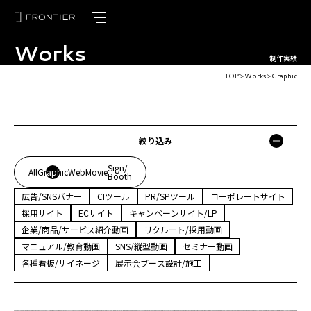
Works
トップページ
制作実績
TOP
Works
Graphic
＞
＞
フロンティアの強み
サービス紹介
絞り込み
制作実績
Sign/
All
Graphic
Web
Movie
Booth
お客様の声
広告/SNSバナー
CIツール
PR/SPツール
コーポレートサイト
ブログ
採用サイト
ECサイト
キャンペーンサイト/LP
企業/商品/サービス紹介動画
リクルート/採用動画
ニュース
マニュアル/教育動画
SNS/縦型動画
セミナー動画
各種看板/サイネージ
展示会ブース設計/施工
会社概要
採用情報