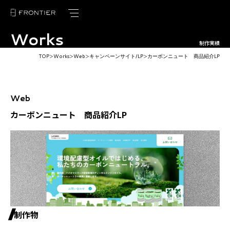
Works
トップページ
制作実績
TOP
Works
Web
キャンペーンサイト/LP
カーボンニュート 商品紹介LP
＞
＞
＞
＞
フロンティアの強み
サービス紹介
Web
制作実績
カーボンニュート 商品紹介LP
お客様の声
ブログ
ニュース
会社概要
制作物
採用情報