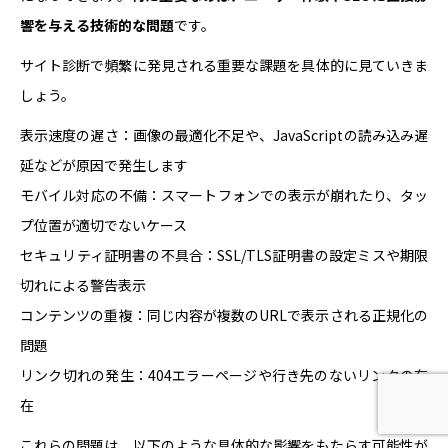
響を与える技術的な問題
です。
サイト診断で頻繁に発見される重要な課題を具体的に見ていきま
しょう。
表示速度の遅さ：画像の最適化不足や、JavaScriptの読み込み遅
延などが原因で発生します
モバイル対応の不備：スマートフォンでの表示が崩れたり、タッ
プ位置が適切でないケース
セキュリティ証明書の不具合：SSL/TLS証明書の設定ミスや期限
切れによる警告表示
コンテンツの重複：同じ内容が複数のURLで表示される正規化の
問題
リンク切れの発生：404エラーページや行き先のないリンクの存
在
これらの問題は、以下のような具体的な影響をもたらす可能性が