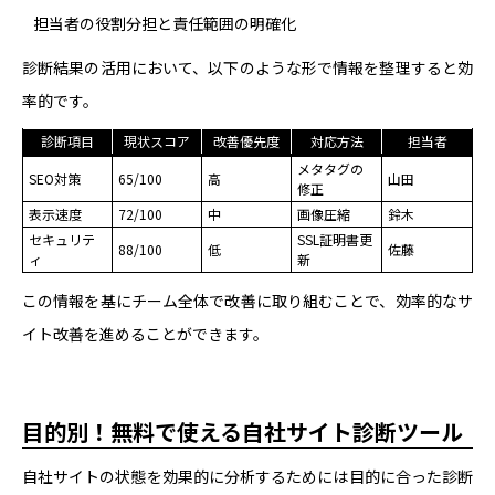
担当者の役割分担と責任範囲の明確化
診断結果の活用において、以下のような形で情報を整理すると効
率的です。
診断項目
現状スコア
改善優先度
対応方法
担当者
メタタグの
SEO対策
65/100
高
山田
修正
表示速度
72/100
中
画像圧縮
鈴木
セキュリテ
SSL証明書更
88/100
低
佐藤
ィ
新
この情報を基にチーム全体で改善に取り組むことで、効率的なサ
イト改善を進めることができます。
目的別！無料で使える自社サイト診断ツール
自社サイトの状態を効果的に分析するためには目的に合った診断