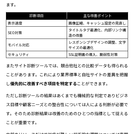
ます。
診断項目
主な改善ポイント
表示速度
画像圧縮、キャッシュ設定の見直し
タイトルタグ最適化、内部リンク構
SEO対策
造の改善
レスポンシブデザインの調整、文字
モバイル対応
サイズの最適化
セキュリティ
SSL証明書の導入、脆弱性対策
またサイト診断ツールでは、競合他社との比較データも得られる
ことがあります。これにより業界標準と自社サイトの差異を把握
し
優先的に改善すべき項目を特定する
ことができます。
ただし診断ツールの結果はあくまでも機械的な判定でありビジネ
ス目標や顧客ニーズとの整合性については人による判断が必要で
す。そのため診断結果は改善のためのひとつの指標として捉える
ことが重要です。