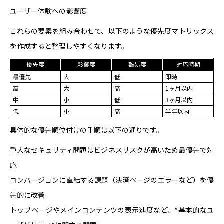
ユーザー体験への影響度
これらの要素を組み合わせて、以下のような優先度マトリックス
を作成すると整理しやすくなります。
優先度
影響度
難易度
対応時期
最優先
大
低
即時
高
大
高
1ヶ月以内
中
小
低
3ヶ月以内
低
小
高
半年以内
具体的な優先順位付けの手順は以下の通りです。
重大なセキュリティ問題はビジネスリスクが高いため最優先で対
応
コンバージョンに直結する課題（決済ページのエラーなど）を優
先的に改善
トップページやメインコンテンツの表示速度など、*基本的なユ