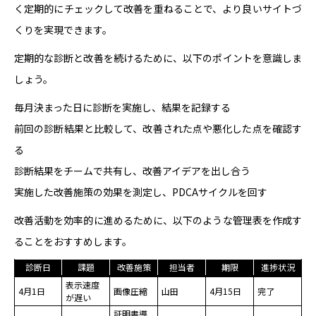
く定期的にチェックして改善を重ねることで、より良いサイトづ
くりを実現できます。
定期的な診断と改善を続けるために、以下のポイントを意識しま
しょう。
毎月決まった日に診断を実施し、結果を記録する
前回の診断結果と比較して、改善された点や悪化した点を確認す
る
診断結果をチームで共有し、改善アイデアを出し合う
実施した改善施策の効果を測定し、PDCAサイクルを回す
改善活動を効率的に進めるために、以下のような管理表を作成す
ることをおすすめします。
診断日
課題
改善施策
担当者
期限
進捗状況
表示速度
4月1日
画像圧縮
山田
4月15日
完了
が遅い
証明書導