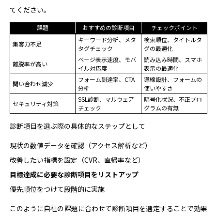
てください。
課題
おすすめの診断項目
チェックポイント
キーワード分析、メタ
検索順位、タイトルタ
集客力不足
タグチェック
グの最適化
ページ表示速度、モバ
読み込み時間、スマホ
離脱率が高い
イル対応度
表示の最適化
フォーム到達率、CTA
導線設計、フォームの
問い合わせ減少
分析
使いやすさ
SSL診断、マルウェア
暗号化状況、不正プロ
セキュリティ対策
チェック
グラムの有無
診断項目を選ぶ際の具体的なステップとして
現状の数値データを確認（アクセス解析など）
改善したい指標を設定（CVR、直帰率など）
目標達成に必要な診断項目をリストアップ
優先順位をつけて段階的に実施
このように自社の課題に合わせて診断項目を選定することで効果