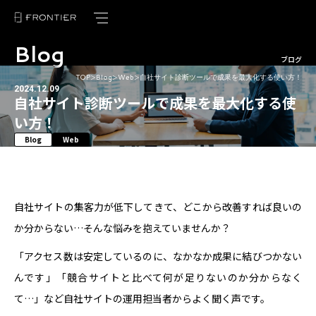
Blog
トップページ
ブログ
TOP
Blog
Web
自社サイト診断ツールで成果を最大化する使い方！
＞
＞
＞
フロンティアの強み
2024.12.09
自社サイト診断ツールで成果を最大化する使
サービス紹介
い方！
Blog
Web
制作実績
お客様の声
自社サイトの集客力が低下してきて、どこから改善すれば良いの
ブログ
か分からない…そんな悩みを抱えていませんか？
ニュース
「アクセス数は安定しているのに、なかなか成果に結びつかない
んです」「競合サイトと比べて何が足りないのか分からなく
会社概要
て…」など自社サイトの運用担当者からよく聞く声です。
採用情報