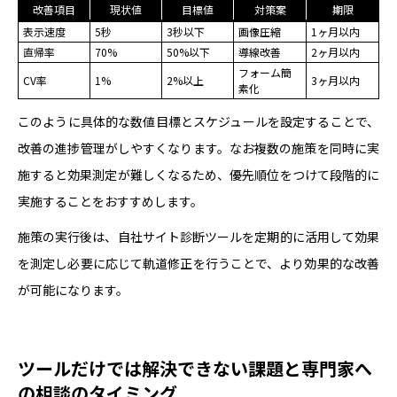
改善項目
現状値
目標値
対策案
期限
表示速度
5秒
3秒以下
画像圧縮
1ヶ月以内
直帰率
70%
50%以下
導線改善
2ヶ月以内
フォーム簡
CV率
1%
2%以上
3ヶ月以内
素化
このように具体的な数値目標とスケジュールを設定することで、
改善の進捗管理がしやすくなります。なお複数の施策を同時に実
施すると効果測定が難しくなるため、優先順位をつけて段階的に
実施することをおすすめします。
施策の実行後は、自社サイト診断ツールを定期的に活用して効果
を測定し必要に応じて軌道修正を行うことで、より効果的な改善
が可能になります。
ツールだけでは解決できない課題と専門家へ
の相談のタイミング